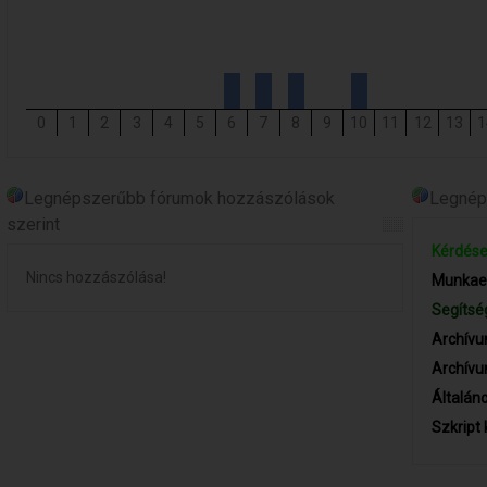
0
1
2
3
4
5
6
7
8
9
10
11
12
13
1
Legnépszerűbb fórumok hozzászólások
Legnéps
szerint
Kérdése
Nincs hozzászólása!
Munkaer
Segítsé
Archív
Archív
Általán
Szkript