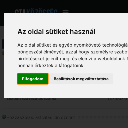
Az oldal sütiket használ
Profil információ
Az oldal sütiket és egyéb nyomkövető technológiák
böngészési élményét, azzal hogy személyre szabot
Általános statisztikák - ReDDoXX / Brian Black
hirdetéseket jelenít meg, és elemzi a weboldalunk
honnan érkeztek a látogatóink.
Összes online eltöltött idő:
0 perc.
Összes hozzászólás:
32 hozzász
Elfogadom
Beállítások megváltoztatása
Összes indított téma:
5 téma
Létrehozott szavazások száma:
0 szavazás
Leadott szavazatok száma:
1 szavazat
Hozzászólási aktivitás idő szerint