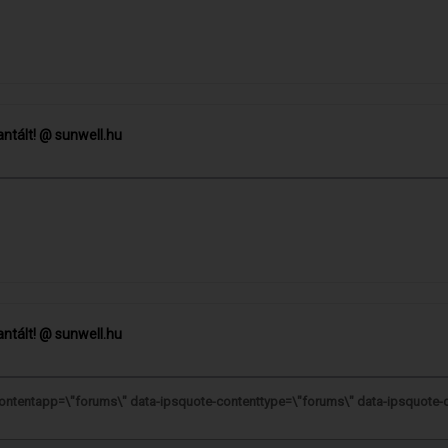
rantált! @ sunwell.hu
rantált! @ sunwell.hu
contentapp=\"forums\" data-ipsquote-contenttype=\"forums\" data-ipsquote-