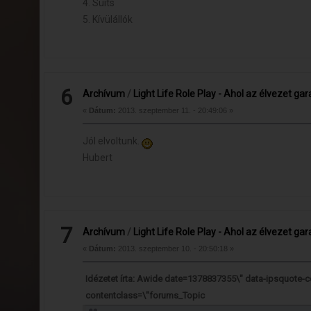
4. Suits
5. Kívülállók
6
Archívum
/
Light Life Role Play - Ahol az élvezet ga
«
Dátum:
2013. szeptember 11. - 20:49:06 »
Jól elvoltunk.
Hubert
7
Archívum
/
Light Life Role Play - Ahol az élvezet ga
«
Dátum:
2013. szeptember 10. - 20:50:18 »
Idézetet írta: Awide date=1378837355\" data-ipsquote-
contentclass=\"forums_Topic