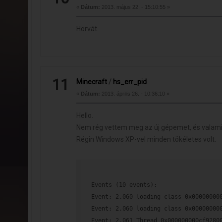
«
Dátum:
2013. május 22. - 15:10:55 »
Horvát.
11
Minecraft
/
hs_err_pid
«
Dátum:
2013. április 26. - 10:36:10 »
Hello.
Nem rég vettem meg az új gépemet, és valamié
Régin Windows XP-vel minden tökéletes volt.
Events (10 events):
Event: 2.060 loading class 0x00000000
Event: 2.060 loading class 0x00000000
Event: 2.061 Thread 0x000000000cf9280