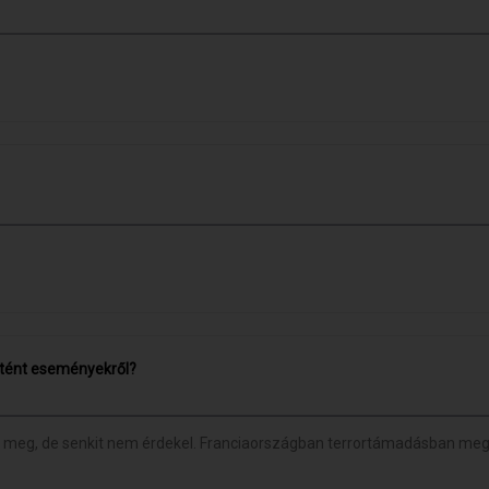
rtént eseményekről?
k meg, de senkit nem érdekel. Franciaországban terrortámadásban megh