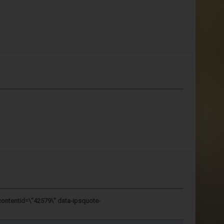
contentid=\"42579\" data-ipsquote-