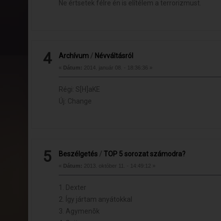
Ne értsetek félre én is elítélem a terrorizmust.
4
Archívum
/
Névváltásról
«
Dátum:
2014. január 08. - 18:36:36 »
Régi: S[H]aKE
Új: Change
5
Beszélgetés
/
TOP 5 sorozat számodra?
«
Dátum:
2013. október 11. - 14:49:12 »
1. Dexter
2. Így jártam anyátokkal
3. Agymenõk