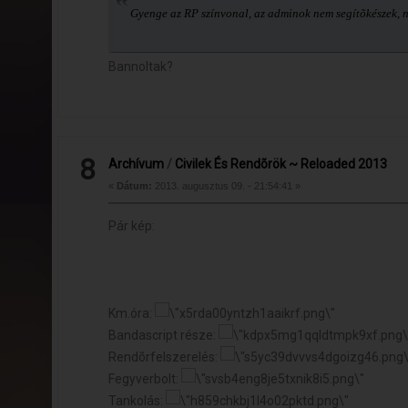
Gyenge az RP színvonal, az adminok nem segítõkészek, ne
Bannoltak?
8
Archívum
/
Civilek És Rendõrök ~ Reloaded 2013
«
Dátum:
2013. augusztus 09. - 21:54:41 »
Pár kép:
Km.óra:
Bandascript része:
Rendõrfelszerelés:
Fegyverbolt:
Tankolás: