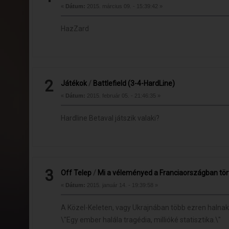
«
Dátum:
2015. március 09. - 15:39:42 »
HazZard
2
Játékok
/
Battlefield (3-4-HardLine)
«
Dátum:
2015. február 05. - 21:46:35 »
Hardline Betaval játszik valaki?
3
Off Telep
/
Mi a véleményed a Franciaországban tö
«
Dátum:
2015. január 14. - 19:39:58 »
A Közel-Keleten, vagy Ukrajnában több ezren halna
\"Egy ember halála tragédia, millióké statisztika.\"