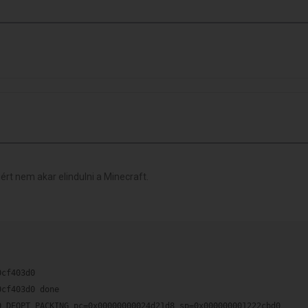
rt nem akar elindulni a Minecraft.
0cf403d0
0cf403d0 done
0 DEOPT PACKING pc=0x00000000024d21d8 sp=0x000000001222cbd0