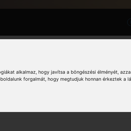
GTA Közössé
Információ
giákat alkalmaz, hogy javítsa a böngészési élményét, azza
zászólás megtekintését. Vedd figyelembe, hogy csak azokba a fórumokba írt ho
weboldalunk forgalmát, hogy megtudjuk honnan érkeztek a l