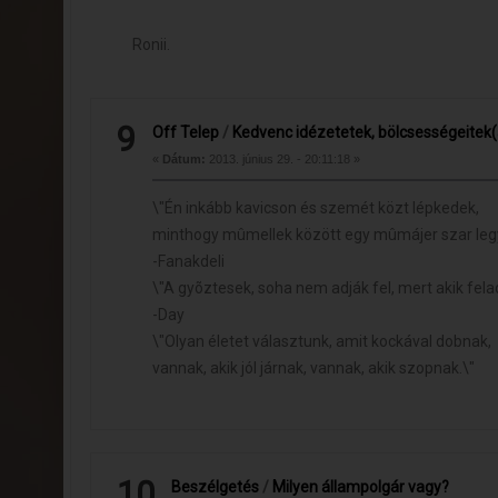
Ronii.
9
Off Telep
/
Kedvenc idézetetek, bölcsességeitek(
«
Dátum:
2013. június 29. - 20:11:18 »
\"Én inkább kavicson és szemét közt lépkedek,
minthogy mûmellek között egy mûmájer szar leg
-Fanakdeli
\"A gyõztesek, soha nem adják fel, mert akik fel
-Day
\"Olyan életet választunk, amit kockával dobnak,
vannak, akik jól járnak, vannak, akik szopnak.\"
10
Beszélgetés
/
Milyen állampolgár vagy?