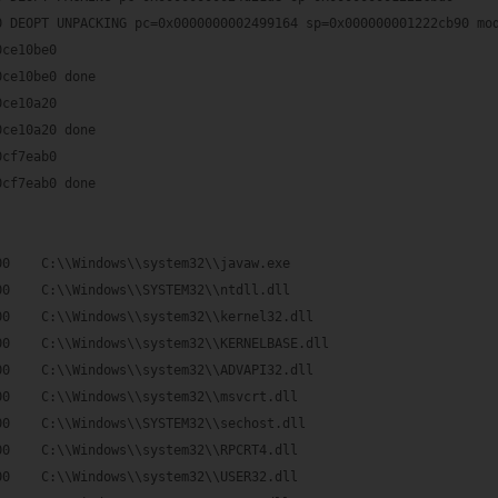
0 DEOPT UNPACKING pc=0x0000000002499164 sp=0x000000001222cb90 mo
0ce10be0
0ce10be0 done
0ce10a20
0ce10a20 done
0cf7eab0
0cf7eab0 done
00    C:\\Windows\\system32\\javaw.exe
00    C:\\Windows\\SYSTEM32\\ntdll.dll
00    C:\\Windows\\system32\\kernel32.dll
00    C:\\Windows\\system32\\KERNELBASE.dll
00    C:\\Windows\\system32\\ADVAPI32.dll
00    C:\\Windows\\system32\\msvcrt.dll
00    C:\\Windows\\SYSTEM32\\sechost.dll
00    C:\\Windows\\system32\\RPCRT4.dll
00    C:\\Windows\\system32\\USER32.dll