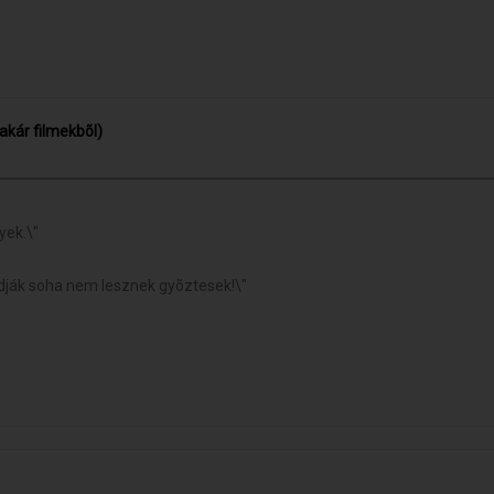
akár filmekbõl)
yek.\"
adják soha nem lesznek gyõztesek!\"