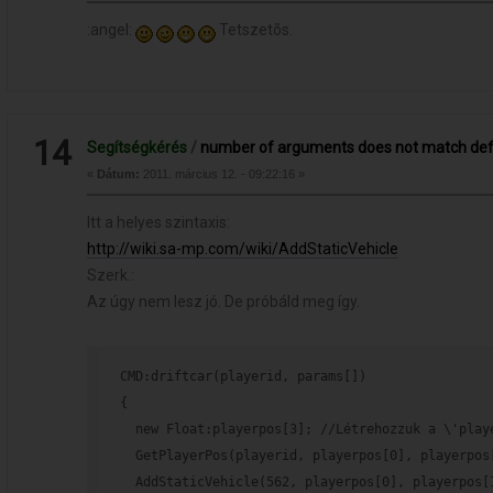
:angel:
Tetszetõs.
14
Segítségkérés
/
number of arguments does not match defi
«
Dátum:
2011. március 12. - 09:22:16 »
Itt a helyes szintaxis:
http://wiki.sa-mp.com/wiki/AddStaticVehicle
Szerk.:
Az úgy nem lesz jó. De próbáld meg így.
CMD:driftcar(playerid, params[])
{
  new Float:playerpos[3]; //Létrehozzuk a \'play
  GetPlayerPos(playerid, playerpos[0], playerpos
  AddStaticVehicle(562, playerpos[0], playerpos[