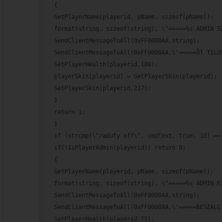
{
GetPlayerName(playerid, pName, sizeof(pName));
format(string, sizeof(string), \"=====%s ADMIN S
SendClientMessageToAll(0xFF0000AA,string);
SendClientMessageToAll(0xFF0000AA,\"=====ÕT TILO
SetPlayerHealth(playerid,100);
playerSkin[playerid] = GetPlayerSkin(playerid);
SetPlayerSkin(playerid,217);
}
return 1;
}
if (strcmp(\"/aduty off\", cmdtext, true, 10) ==
if(!IsPlayerAdmin(playerid)) return 0;
{
GetPlayerName(playerid, pName, sizeof(pName));
format(string, sizeof(string), \"=====%s ADMIN K
SendClientMessageToAll(0xFF0000AA,string);
SendClientMessageToAll(0xFF0000AA,\"=====BESZÁLL
SetPlayerHealth(playerid,75);