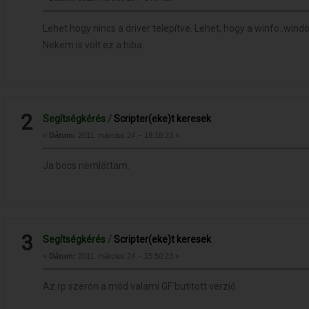
Lehet hogy nincs a driver telepítve. Lehet, hogy a winfo..windo
Nekem is volt ez a hiba.
2
Segítségkérés
/
Scripter(eke)t keresek
«
Dátum:
2011. március 24. - 18:18:23 »
Ja bocs nemláttam.
3
Segítségkérés
/
Scripter(eke)t keresek
«
Dátum:
2011. március 24. - 15:50:23 »
Az rp szerón a mód valami GF butitott verzió.