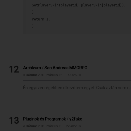
SetPlayerSkin(playerid, playerSkin[playerid]);
}
return 1;
}
12
Archívum
/
San Andreas MMORPG
«
Dátum:
2011. március 16. - 14:06:50 »
Én egyszer régebben elkezdtem egyet. Csak aztán nem na
13
Pluginok és Programok
/
y2fake
«
Dátum:
2011. március 15. - 22:40:20 »