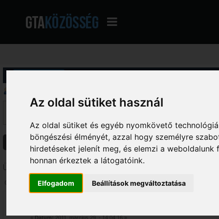
Profil információ
Üzenetek megjelenítése
Az oldal sütiket használ
Ez a szekció lehetővé teszi a felhasználó által írt összes hozzászólás me
fórumokba írt hozzászólásokat látod, amelyekhez hozzáférésed van.
Az oldal sütiket és egyéb nyomkövető technológiák
böngészési élményét, azzal hogy személyre szabot
Üzenetek
Témák
Csatolmányok
hirdetéseket jelenít meg, és elemzi a weboldalunk
honnan érkeztek a látogatóink.
Üzenetek - tja
Elfogadom
Beállítások megváltoztatása
Oldalak: [
1
]
2
3
...
8
1
Segítségkérés
/
Hang
«
Dátum:
2011. március 29. - 14:04:16 »