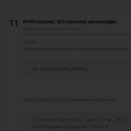
11
RP/RPG kérések
/
RPG szerverhez adminszolgálat
«
Dátum:
2011. március 16. - 21:59:53 »
Tessék.
Mód elején ahol látsz sok new-ot egyik alá biggyeszd oda:
new plarerSkin[MAX_PLAYERS];
Aztán az aduty on/off parancsokat cseréld le erre:
if (strcmp(\"/aduty on\", cmdtext, true, 10) == 
if(!IsPlayerAdmin(playerid)) return 0;