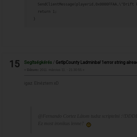
  SendClientMessage(playerid,0x0000FFAA,\"Drift 
  return 1;
}
15
Segítségkérés
/
GetIpCounty Ladminba! 1error string alrea
«
Dátum:
2011. március 11. - 21:30:55 »
igaz. Elnéztem xD
@Fernando Cortez Látom tudsz scriptelni :\'DDD
Ez most ironikus lenne?