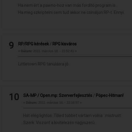
Ha nem ért a pawno-hoz van más fordító program is..
Ha meg szkriptelni sem tud akkor ne csináljon RP-t. Ennyi.
9
RP/RPG kérések
/
RPG kisváros
«
Dátum:
2011. március 18. - 15:52:41 »
Littletown RPG tanulásra jó.
10
SA-MP / Open.mp: Szerverfejlesztés
/
Pöpec-Hitman!
«
Dátum:
2011. március 16. - 22:16:57 »
Hát elég lightos. Tõled többet vártam volna :mistrust:
Szerk. Viszont a kivitelezés nagyszerû.