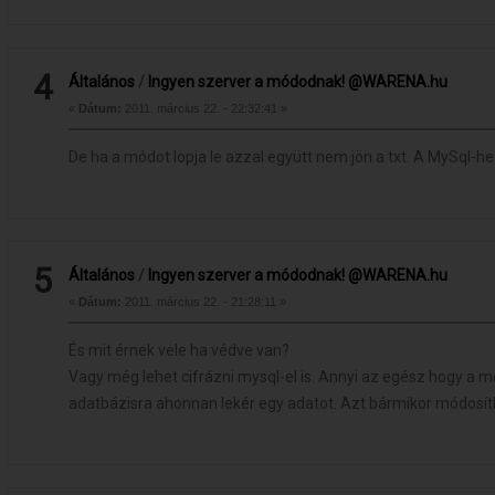
4
Általános
/
Ingyen szerver a módodnak! @WARENA.hu
«
Dátum:
2011. március 22. - 22:32:41 »
De ha a módot lopja le azzal együtt nem jön a txt. A MySql-hez
5
Általános
/
Ingyen szerver a módodnak! @WARENA.hu
«
Dátum:
2011. március 22. - 21:28:11 »
És mit érnek vele ha védve van?
Vagy még lehet cifrázni mysql-el is. Annyi az egész hogy a m
adatbázisra ahonnan lekér egy adatot. Azt bármikor módosít