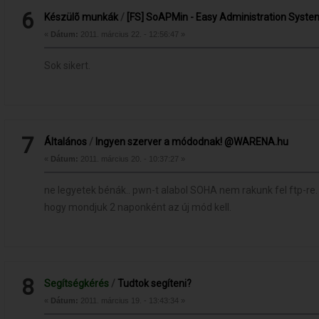
6
Készülõ munkák
/
[FS] SoAPMin - Easy Administration Syst
«
Dátum:
2011. március 22. - 12:56:47 »
Sok sikert.
7
Általános
/
Ingyen szerver a módodnak! @WARENA.hu
«
Dátum:
2011. március 20. - 10:37:27 »
ne legyetek bénák.. pwn-t alabol SOHA nem rakunk fel ftp-re
hogy mondjuk 2 naponként az új mód kell.
8
Segítségkérés
/
Tudtok segíteni?
«
Dátum:
2011. március 19. - 13:43:34 »