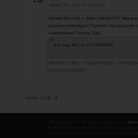
«
Dátum:
2011. április 04. - 18:41:55 »
Idézetet írta: Fade シ date=1296405174\" data-ip
ipsquote-contenttype=\"forums\" data-ipsquote-c
contentclass=\"forums_Topic
Kár, hogy Win7-en NOT WORKING
jobb klick a fájlra -> Tulajdonságok -> Kompati
rendszergazdaként
Oldalak: [
1
]
2
3
...
5
GTA Közösség © 2020. Minden jog fenntartva.
Adatv
Az oldal 0.106 másodperc alatt készült el 23 lekérés
[
szabad chat
] [
random cucc
] [
RanCall chat
] [
képfeltöl