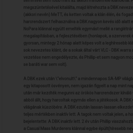
semmivel sem több mint az akkori mindenféle klánoknál. Ph
megszüntetésével kitalálta, majd létrehozta a DBK nevezet
(akkori nevén) MeTT, és ketten voltak a klán élén, és fogad
harcrendszert felhasználva a DBK nagyon kevés idõ alatt e
NoPara klánnal együtt emelték egymást mellé a ranglétrán.
megalapításban, a fejlesztésében (honlapok, a szerverek é
gyorsan, mintegy 2 hónap alatt képes volt a leghíresebb 
sok nevezetes klánt, de a sokak által várt VLC - DBK warra 
vezetése nem engedélyezte, és Phillip-et sem nagyon m
se baráti war sem volt).
A DBK ezek után \"elvonult\" a mindennapos SA-MP világbó
egy kitaposott ösvényen, nem igazán figyelt a nap mint nap
után már kezdték megunni az örökös harcrendszer kínáló 
abból állt, hogy harcoltak egymás ellen a játékosok. A DBK v
világának küszöbére. A DBK ezután lassan-lassan elkezdett
teljes mértékben inaktív lett. A tagok nem voltak jelen, a hon
bejelentette: A DBK inaktív lett. 2 év után Phillip visszah
a Casual Mass Murderers klánnal egybe épült(híresebb ne