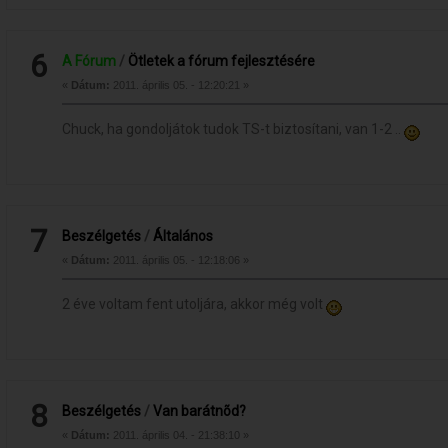
6
A Fórum
/
Ötletek a fórum fejlesztésére
«
Dátum:
2011. április 05. - 12:20:21 »
Chuck, ha gondoljátok tudok TS-t biztosítani, van 1-2 ..
7
Beszélgetés
/
Általános
«
Dátum:
2011. április 05. - 12:18:06 »
2 éve voltam fent utoljára, akkor még volt
8
Beszélgetés
/
Van barátnõd?
«
Dátum:
2011. április 04. - 21:38:10 »