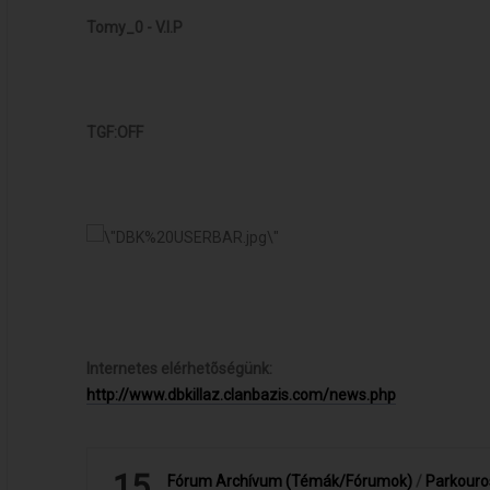
Tomy_0 -
V.I.P
TGF:
OFF
Internetes elérhetõségünk:
http://www.dbkillaz.clanbazis.com/news.php
15
Fórum Archívum (Témák/Fórumok)
/
Parkouro