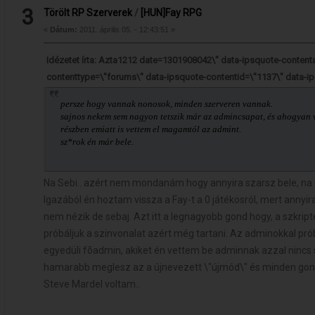
3
Törölt RP Szerverek
/
[HUN]Fay RPG
«
Dátum:
2011. április 05. - 12:43:51 »
Idézetet írta: Azta1212 date=1301908042\" data-ipsquote-conten
contenttype=\"forums\" data-ipsquote-contentid=\"1137\" data-
persze hogy vannak nonosok, minden szerveren vannak.
sajnos nekem sem nagyon tetszik már az admincsapat, és ahogyan vég
részben emiatt is vettem el magamtól az admint.
sz*rok én már bele.
Na Sebi.. azért nem mondanám hogy annyira szarsz bele, na
Igazából én hoztam vissza a Fay-t a 0 játékosról, mert annyira
nem nézik de sebaj. Azt itt a legnagyobb gond hogy, a szkript
próbáljuk a szinvonalat azért még tartani. Az adminokkal pr
egyedüli fõadmin, akiket én vettem be adminnak azzal ninc
hamarabb meglesz az a újnevezett \"újmód\" és minden gon
Steve Mardel voltam..