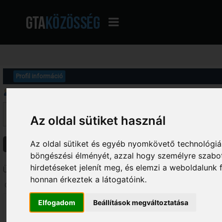
Profil információ
Üzenetek megjelenítése
Ez a szekció lehetővé teszi a felhasználó által írt összes hozzászólás me
Az oldal sütiket használ
fórumokba írt hozzászólásokat látod, amelyekhez hozzáférésed van.
Az oldal sütiket és egyéb nyomkövető technológiák
Üzenetek
Témák
Csatolmányok
böngészési élményét, azzal hogy személyre szabot
hirdetéseket jelenít meg, és elemzi a weboldalunk
Üzenetek - SteVeN
honnan érkeztek a látogatóink.
Oldalak: [
1
]
2
3
...
5
Elfogadom
Beállítások megváltoztatása
1
Klánok
/
DBK | Dark Bloody Killers | since 2007
«
Dátum:
2011. április 05. - 22:26:01 »