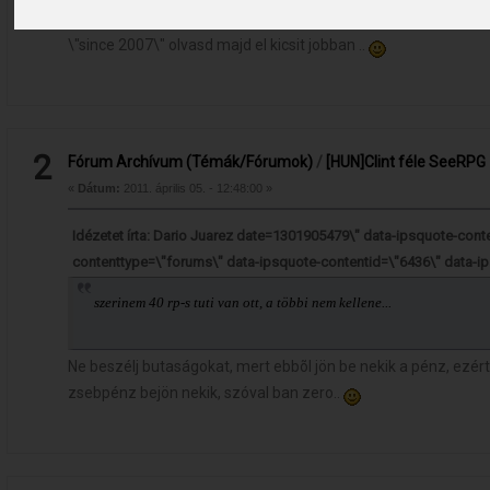
\"since 2007\" olvasd majd el kicsit jobban ..
2
Fórum Archívum (Témák/Fórumok)
/
[HUN]Clint féle SeeRPG
«
Dátum:
2011. április 05. - 12:48:00 »
Idézetet írta: Dario Juarez date=1301905479\" data-ipsquote-con
contenttype=\"forums\" data-ipsquote-contentid=\"6436\" data-
szerinem 40 rp-s tuti van ott, a többi nem kellene...
Ne beszélj butaságokat, mert ebbõl jön be nekik a pénz, ezért
zsebpénz bejön nekik, szóval ban zero..