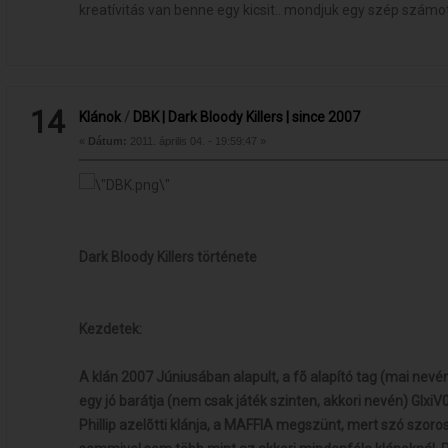
kreatívitás van benne egy kicsit.. mondjuk egy szép szám
14
Klánok
/
DBK | Dark Bloody Killers | since 2007
«
Dátum:
2011. április 04. - 19:59:47 »
Dark Bloody Killers története
Kezdetek:
A klán 2007 Júniusában alapult, a fõ alapító tag (mai nevén) 
egy jó barátja (nem csak játék szinten, akkori nevén) GIxi
Phillip azelõtti klánja, a MAFFIA megszünt, mert szó szoro