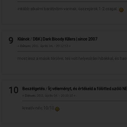
inkább alkalmi barátnõim vannak, összejárok 1-2 csajjal..
9
Klánok
/
DBK | Dark Bloody Killers | since 2007
«
Dátum:
2011. április 04. - 20:12:53 »
most lesz a másik törölve, teli volt helyesírási hibákkal, és ha
10
Beszélgetés
/
Írj véleményt, és értékeld a fölötted szóló 
«
Dátum:
2011. április 04. - 20:10:10 »
kreatív név, 10/10