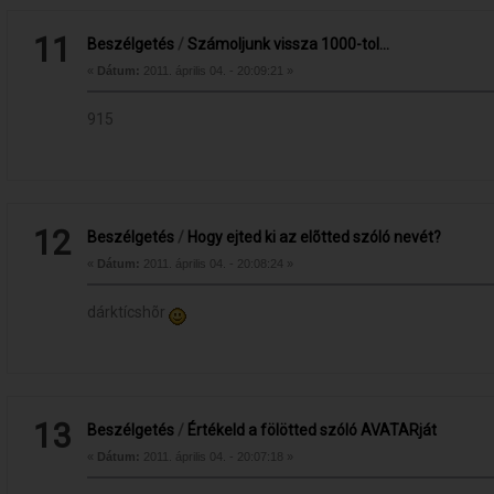
11
Beszélgetés
/
Számoljunk vissza 1000-tol...
«
Dátum:
2011. április 04. - 20:09:21 »
915
12
Beszélgetés
/
Hogy ejted ki az elõtted szóló nevét?
«
Dátum:
2011. április 04. - 20:08:24 »
dárktícshõr
13
Beszélgetés
/
Értékeld a fölötted szóló AVATARját
«
Dátum:
2011. április 04. - 20:07:18 »