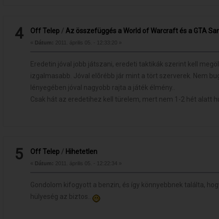
4
Off Telep
/
Az összefüggés a World of Warcraft és a GTA San
«
Dátum:
2011. április 05. - 12:33:20 »
Eredetin jóval jobb játszani, eredeti taktikák szerint kell megö
izgalmasabb. Jóval elõrébb jár mint a tört szerverek. Nem b
lényegében jóval nagyobb rajta a játék élmény..
Csak hát az eredetihez kell türelem, mert nem 1-2 hét alatt
5
Off Telep
/
Hihetetlen
«
Dátum:
2011. április 05. - 12:22:34 »
Gondolom kifogyott a benzin, és így könnyebbnek találta, hogy
hülyeség az biztos..