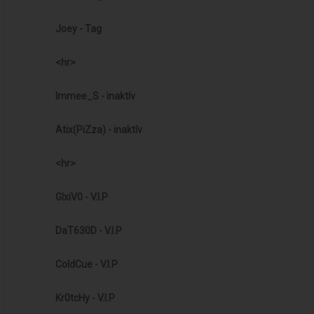
Joey -
Tag
<hr>
Immee_S -
inaktív
Atix(PiZza) -
inaktív
<hr>
GIxiV0 -
V.I.P
DaT630D -
V.I.P
ColdCue -
V.I.P
Kr0tcHy -
V.I.P