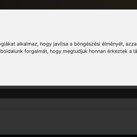
giákat alkalmaz, hogy javítsa a böngészési élményét, azza
Informác
weboldalunk forgalmát, hogy megtudjuk honnan érkeztek a l
zászólás megtekintését. Vedd figyelembe, hogy csak azokba a fórumokba írt ho