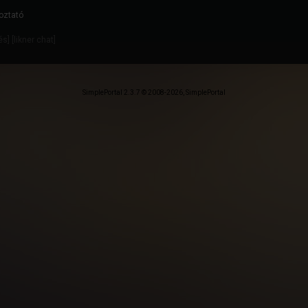
oztató
dés
] [
likner chat
]
SimplePortal 2.3.7 © 2008-2026, SimplePortal