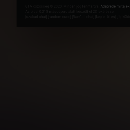
GTA Közösség © 2020. Minden jog fenntartva.
Adatvédelmi tájék
Az oldal 0.218 másodperc alatt készült el 23 lekéréssel.
[
szabad chat
] [
random cucc
] [
RanCall chat
] [
képfeltöltés
] [
fájlkül