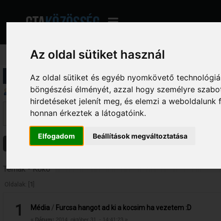
Az oldal sütiket használ
Profil információ
Az oldal sütiket és egyéb nyomkövető technológiák
böngészési élményét, azzal hogy személyre szabot
Üzenetek megjelenítése
hirdetéseket jelenít meg, és elemzi a weboldalunk
Ez a szekció lehetővé teszi a felhasználó által írt összes hozzászólás me
honnan érkeztek a látogatóink.
fórumokba írt hozzászólásokat látod, amelyekhez hozzáférésed van.
Elfogadom
Beállítások megváltoztatása
Üzenetek
Témák
Csatolmányok
Témák - Koko
Oldalak: [
1
]
1
Média
/
Furcsa hangot ad ki a kocsim ha vezetem :D
«
Dátum:
2014. október 31. - 14:41:23 »