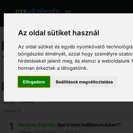
Az oldal sütiket használ
Profil információ
Az oldal sütiket és egyéb nyomkövető technológiák
böngészési élményét, azzal hogy személyre szabot
Üzenetek megjelenítése
hirdetéseket jelenít meg, és elemzi a weboldalunk
Ez a szekció lehetővé teszi a felhasználó által írt összes hozzászólás me
honnan érkeztek a látogatóink.
fórumokba írt hozzászólásokat látod, amelyekhez hozzáférésed van.
Elfogadom
Beállítások megváltoztatása
Üzenetek
Témák
Csatolmányok
Témák - Suarez™
Oldalak: [
1
]
1
Kérdések, Segítség
/
Ilyet is lehet beállítani youtuben??
«
Dátum:
2012. november 17. - 20:10:33 »