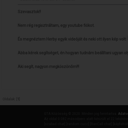
Szevasztok!!
Nem rég regisztráltam, egy youtube fiókot.
És megnéztem Herby egyik videóját és neki ott ilyen kép volt:
Abba kérek segítséget, én hogyan tudnám beállítani ugyan ol
Aki segít, nagyon megköszönõm!!!
Oldalak: [
1
]
GTA Közösség © 2020. Minden jog fenntartva.
Adatv
Az oldal 0.082 másodperc alatt készült el 22 lekérés
[
szabad chat
] [
random cucc
] [
RanCall chat
] [
képfeltöl