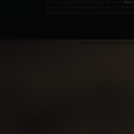
GTA Közösség © 2020. Minden jog fenntartva.
Adatv
Az oldal 0.234 másodperc alatt készült el 21 lekérés
[
szabad chat
] [
random cucc
] [
RanCall chat
] [
képfeltöl
SimplePortal 2.3.7 © 2008-2026, Simpl