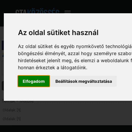
Az oldal sütiket használ
Profil információ
Az oldal sütiket és egyéb nyomkövető technológiák
böngészési élményét, azzal hogy személyre szabot
Üzenetek megjelenítése
hirdetéseket jelenít meg, és elemzi a weboldalunk
Ez a szekció lehetővé teszi a felhasználó által írt összes hozzászólás me
honnan érkeztek a látogatóink.
fórumokba írt hozzászólásokat látod, amelyekhez hozzáférésed van.
Elfogadom
Beállítások megváltoztatása
Üzenetek
Témák
Csatolmányok
Témák - Matute
Oldalak: [
1
]
Oldalak: [
1
]