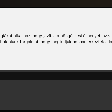
giákat alkalmaz, hogy javítsa a böngészési élményét, azza
Informác
weboldalunk forgalmát, hogy megtudjuk honnan érkeztek a l
zászólás megtekintését. Vedd figyelembe, hogy csak azokba a fórumokba írt ho