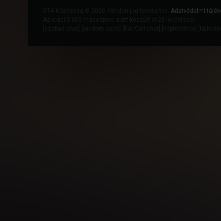
GTA Közösség © 2020. Minden jog fenntartva.
Adatvédelmi tájék
Az oldal 0.063 másodperc alatt készült el 23 lekéréssel.
[
szabad chat
] [
random cucc
] [
RanCall chat
] [
képfeltöltés
] [
fájlkül