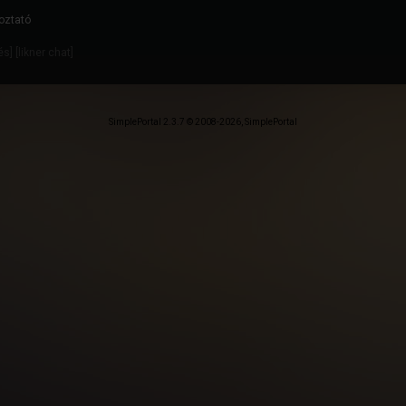
oztató
dés
] [
likner chat
]
SimplePortal 2.3.7 © 2008-2026, SimplePortal