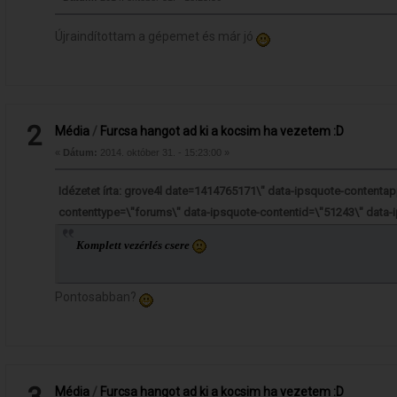
Újraindítottam a gépemet és már jó
2
Média
/
Furcsa hangot ad ki a kocsim ha vezetem :D
«
Dátum:
2014. október 31. - 15:23:00 »
Idézetet írta: grove4l date=1414765171\" data-ipsquote-contenta
contenttype=\"forums\" data-ipsquote-contentid=\"51243\" data
Komplett vezérlés csere
Pontosabban?
Média
/
Furcsa hangot ad ki a kocsim ha vezetem :D