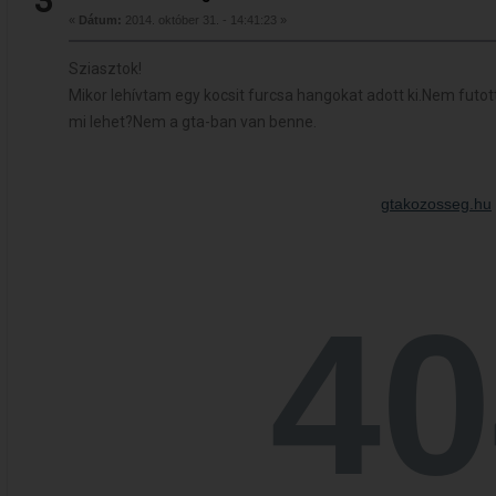
3
«
Dátum:
2014. október 31. - 14:41:23 »
Sziasztok!
Mikor lehívtam egy kocsit furcsa hangokat adott ki.Nem futo
mi lehet?Nem a gta-ban van benne.