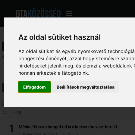
Az oldal sütiket használ
Profil információ
Az oldal sütiket és egyéb nyomkövető technológiák
Üzenetek megjelenítése
böngészési élményét, azzal hogy személyre szabot
hirdetéseket jelenít meg, és elemzi a weboldalunk
Ez a szekció lehetővé teszi a felhasználó által írt összes hozzászólás me
fórumokba írt hozzászólásokat látod, amelyekhez hozzáférésed van.
honnan érkeztek a látogatóink.
Elfogadom
Beállítások megváltoztatása
Üzenetek
Témák
Csatolmányok
Üzenetek - Koko
Oldalak: [
1
]
1
Média
/
Furcsa hangot ad ki a kocsim ha vezetem :D
«
Dátum:
2014. október 31. - 18:25:56 »