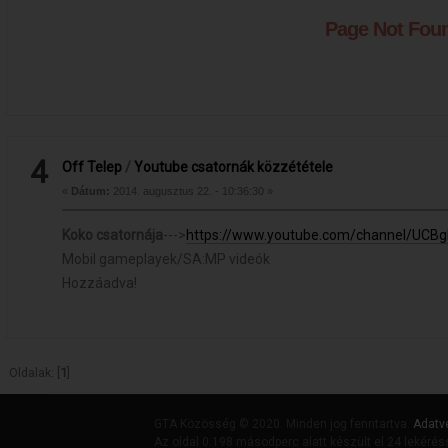
4
Off Telep
/
Youtube csatornák közzététele
«
Dátum:
2014. augusztus 22. - 10:36:30 »
Koko csatornája
--->
https://www.youtube.com/channel/UC
Mobil gameplayek/SA:MP videók
Hozzáadva!
Oldalak: [
1
]
GTA Közösség © 2020. Minden jog fenntartva.
Adatv
Az oldal 0.198 másodperc alatt készült el 24 lekérés