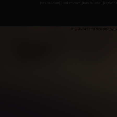
[
szabad chat
] [
random cucc
] [
RanCall chat
] [
képfeltöl
SimplePortal 2.3.7 © 2008-2026, Simpl