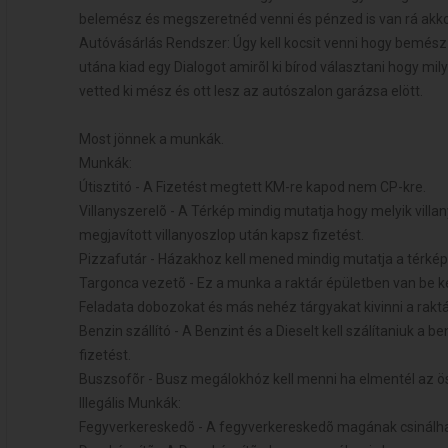
belemész és megszeretnéd venni és pénzed is van rá akkor
Autóvásárlás Rendszer: Úgy kell kocsit venni hogy bemész 
utána kiad egy Dialogot amirõl ki bírod választani hogy mi
vetted ki mész és ott lesz az autószalon garázsa elött.
Most jönnek a munkák.
Munkák:
Útisztitó - A Fizetést megtett KM-re kapod nem CP-kre.
Villanyszerelõ - A Térkép mindig mutatja hogy melyik vil
megjavított villanyoszlop után kapsz fizetést.
Pizzafutár - Házakhoz kell mened mindig mutatja a térkép
Targonca vezetõ - Ez a munka a raktár épületben van be ke
Feladata dobozokat és más nehéz tárgyakat kivinni a raktá
Benzin szállító - A Benzint és a Dieselt kell szálítaniuk a 
fizetést.
Buszsofõr - Busz megálokhóz kell menni ha elmentél az ö
Illegális Munkák:
Fegyverkereskedõ - A fegyverkereskedõ magának csinálhat 