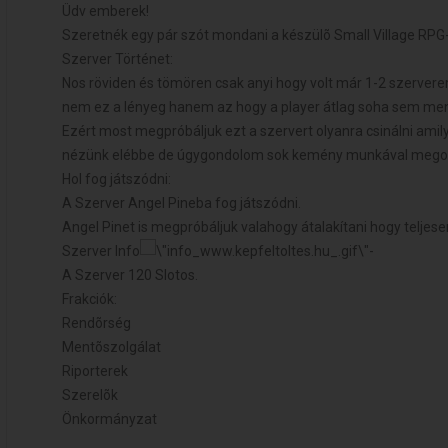
Üdv emberek!
Szeretnék egy pár szót mondani a készülõ Small Village RPG-
Szerver Történet:
Nos röviden és tömören csak anyi hogy volt már 1-2 szervere
nem ez a lényeg hanem az hogy a player átlag soha sem ment
Ezért most megpróbáljuk ezt a szervert olyanra csinálni amil
nézünk elébbe de úgygondolom sok kemény munkával mego
Hol fog játszódni:
A Szerver Angel Pineba fog játszódni.
Angel Pinet is megpróbáljuk valahogy átalakítani hogy teljese
Szerver Info
-
A Szerver 120 Slotos.
Frakciók:
Rendõrség
Mentõszolgálat
Riporterek
Szerelõk
Önkormányzat