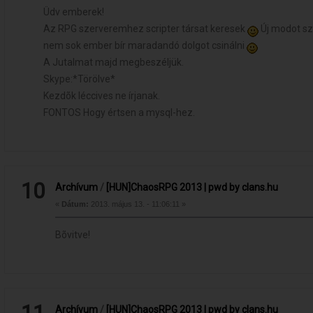
Üdv emberek!
Az RPG szerveremhez scripter társat keresek
Új modot sz
nem sok ember bír maradandó dolgot csinálni
A Jutalmat majd megbeszéljük.
Skype:*Törölve*
Kezdõk léccives ne írjanak.
FONTOS Hogy értsen a mysql-hez.
10
Archívum
/
[HUN]ChaosRPG 2013 | pwd by clans.hu
«
Dátum:
2013. május 13. - 11:06:11 »
Bõvitve!
Archívum
/
[HUN]ChaosRPG 2013 | pwd by clans.hu