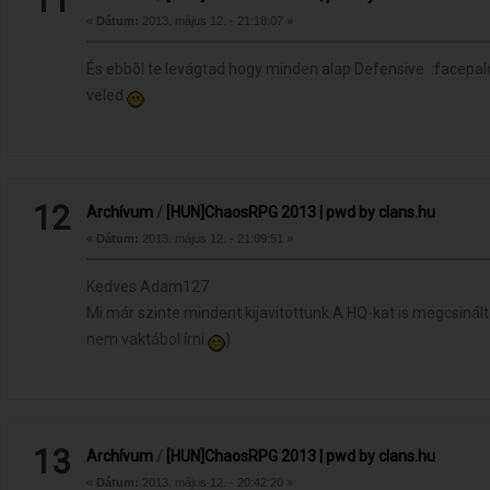
11
«
Dátum:
2013. május 12. - 21:18:07 »
És ebbõl te levágtad hogy minden alap Defensive :facepal
veled
12
Archívum
/
[HUN]ChaosRPG 2013 | pwd by clans.hu
«
Dátum:
2013. május 12. - 21:09:51 »
Kedves Adam127
Mi már szinte mindent kijavitottunk A HQ-kat is megcsinált
nem vaktábol írni
)
13
Archívum
/
[HUN]ChaosRPG 2013 | pwd by clans.hu
«
Dátum:
2013. május 12. - 20:42:20 »