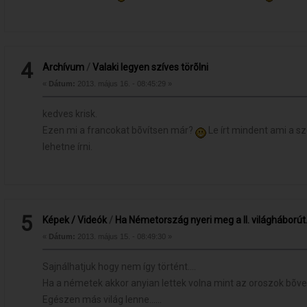
4
Archívum
/
Valaki legyen szíves törõlni
«
Dátum:
2013. május 16. - 08:45:29 »
kedves krisk.
Ezen mi a francokat bõvítsen már?
Le írt mindent ami a s
lehetne írni.
5
Képek / Videók
/
Ha Németország nyeri meg a II. világháborút.
«
Dátum:
2013. május 15. - 08:49:30 »
Sajnálhatjuk hogy nem így történt....
Ha a németek akkor anyian lettek volna mint az oroszok bõv
Egészen más világ lenne......