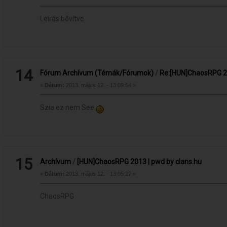
Leírás bõvítve.
14
Fórum Archívum (Témák/Fórumok)
/
Re:[HUN]ChaosRPG 20
«
Dátum:
2013. május 12. - 13:09:54 »
Szia ez nem See
15
Archívum
/
[HUN]ChaosRPG 2013 | pwd by clans.hu
«
Dátum:
2013. május 12. - 13:05:27 »
ChaosRPG