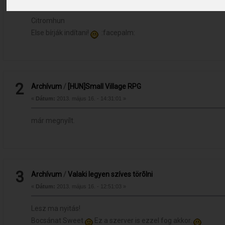
Citromhun
Else bírják indítani!
:facepalm:
2
Archívum
/
[HUN]Small Village RPG
«
Dátum:
2013. május 16. - 14:31:01 »
már megnyílt.
3
Archívum
/
Valaki legyen szíves törõlni
«
Dátum:
2013. május 16. - 12:51:03 »
Lesz ma nyitás!
Bocsánat Sweet
Ez a szerver is ezzel fog akkor.