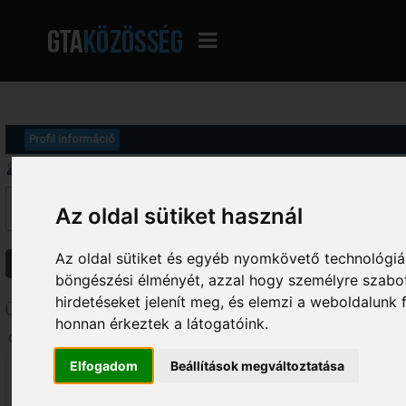
Profil információ
Üzenetek megjelenítése
Ez a szekció lehetővé teszi a felhasználó által írt összes hozzászólás me
Az oldal sütiket használ
fórumokba írt hozzászólásokat látod, amelyekhez hozzáférésed van.
Az oldal sütiket és egyéb nyomkövető technológiák
Üzenetek
Témák
Csatolmányok
böngészési élményét, azzal hogy személyre szabot
hirdetéseket jelenít meg, és elemzi a weboldalunk
Üzenetek - Benwolf
honnan érkeztek a látogatóink.
Oldalak: [
1
]
2
3
...
8
Elfogadom
Beállítások megváltoztatása
1
SA-MP / Open.mp: Szerverfejlesztés
/
SeeRPG mod letöltése 
«
Dátum:
2013. május 17. - 11:02:09 »