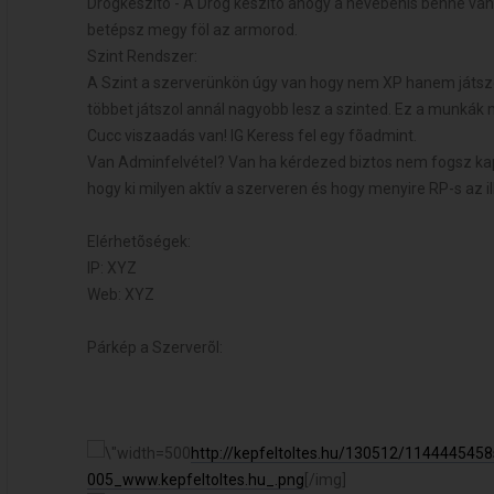
Drogkészítõ - A Drog készítõ ahogy a nevébenis benne van
betépsz megy föl az armorod.
Szint Rendszer:
A Szint a szerverünkön úgy van hogy nem XP hanem játszot
többet játszol annál nagyobb lesz a szinted. Ez a munkák 
Cucc viszaadás van! IG Keress fel egy fõadmint.
Van Adminfelvétel? Van ha kérdezed biztos nem fogsz kap
hogy ki milyen aktív a szerveren és hogy menyire RP-s az il
Elérhetõségek:
IP: XYZ
Web: XYZ
Párkép a Szerverõl:
http://kepfeltoltes.hu/130512/114444545
005_www.kepfeltoltes.hu_.png
[/img]