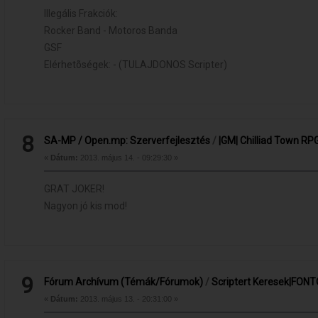
Illegális Frakciók:
Rocker Band - Motoros Banda
GSF
Elérhetõségek: - (TULAJDONOS Scripter)
8
SA-MP / Open.mp: Szerverfejlesztés
/
|GM| Chilliad Town RP
«
Dátum:
2013. május 14. - 09:29:30 »
GRAT JOKER!
Nagyon jó kis mod!
9
Fórum Archívum (Témák/Fórumok)
/
Scriptert Keresek|FONT
«
Dátum:
2013. május 13. - 20:31:00 »