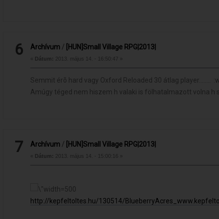
6
Archívum
/
[HUN]Small Village RPG|2013|
«
Dátum:
2013. május 14. - 16:50:47 »
Semmit érõ hard vagy Oxford Reloaded 30 átlag player........ :w
Amúgy téged nem hiszem h valaki is fölhatalmazott volna h 
7
Archívum
/
[HUN]Small Village RPG|2013|
«
Dátum:
2013. május 14. - 15:00:16 »
http://kepfeltoltes.hu/130514/BlueberryAcres_www.kepfelto