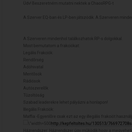
Üdv! Beszeretném mutatni nektek a ChaosRPG-t
A Szerver EQ-ban és LP-ben játszódik. A Szerveren minden
A Szerveren mindenhol találkozhatok RP-s dolgokkal.
Most bemutatom a frakciókat:
Legális Frakciók:
Rendõrség
Adóhivatal
Mentõsök
Rádiósok
Autószerelõk
Tûzoltóság
Szabad leaderekre lehet pályázni a honlapon!
Illegális Frakciók:
Maffia -Egyenlõre csak ezt az egy illegális frakciót használ
http://kepfeltoltes.hu/130513/766972708
Házrendszer: Házrendszer úgy mûködik hogy a megvehetõ h