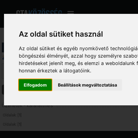
Az oldal sütiket használ
Profil információ
Az oldal sütiket és egyéb nyomkövető technológiák
böngészési élményét, azzal hogy személyre szabot
Üzenetek megjelenítése
hirdetéseket jelenít meg, és elemzi a weboldalunk
Ez a szekció lehetővé teszi a felhasználó által írt összes hozzászólás me
honnan érkeztek a látogatóink.
fórumokba írt hozzászólásokat látod, amelyekhez hozzáférésed van.
Elfogadom
Beállítások megváltoztatása
Üzenetek
Témák
Csatolmányok
Üzenetek - karanatthies
Oldalak: [
1
]
Oldalak: [
1
]