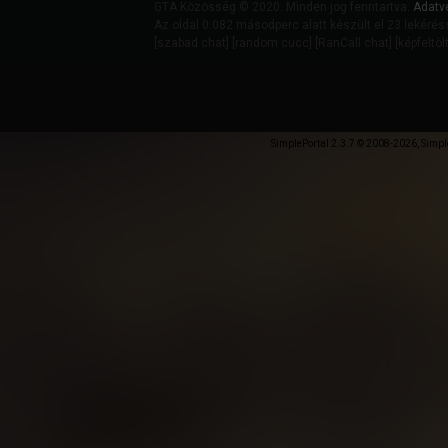
GTA Közösség © 2020. Minden jog fenntartva.
Adatv
Az oldal 0.082 másodperc alatt készült el 23 lekérés
[
szabad chat
] [
random cucc
] [
RanCall chat
] [
képfeltöl
SimplePortal 2.3.7 © 2008-2026, Simpl