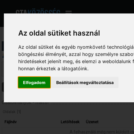
Az oldal sütiket használ
Profil információ
Az oldal sütiket és egyéb nyomkövető technológiák
böngészési élményét, azzal hogy személyre szabot
Üzenetek megjelenítése
hirdetéseket jelenít meg, és elemzi a weboldalunk
Ez a szekció lehetővé teszi a felhasználó által írt összes hozzászólás me
honnan érkeztek a látogatóink.
fórumokba írt hozzászólásokat látod, amelyekhez hozzáférésed van.
Elfogadom
Beállítások megváltoztatása
Üzenetek
Témák
Csatolmányok
Csatolmányok - rhassi
Oldalak: [
1
]
Fájlnév
Letöltések
Üzenet
A felhasználó még nem küldött c