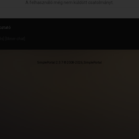
A felhasználó még nem küldött csatolmányt.
oztató
dés
] [
likner chat
]
SimplePortal 2.3.7 © 2008-2026, SimplePortal