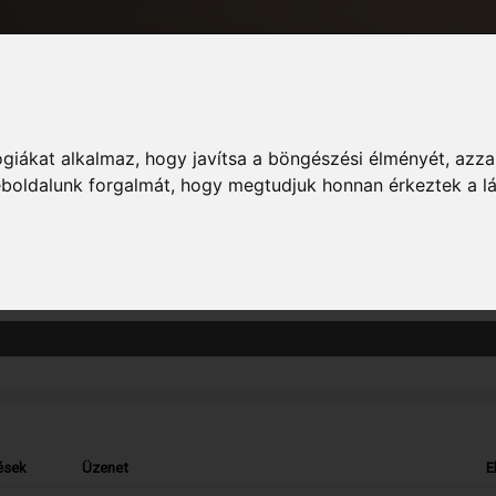
giákat alkalmaz, hogy javítsa a böngészési élményét, azza
Informác
weboldalunk forgalmát, hogy megtudjuk honnan érkeztek a l
zászólás megtekintését. Vedd figyelembe, hogy csak azokba a fórumokba írt ho
ések
Üzenet
E