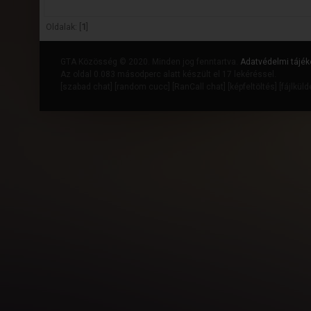
Oldalak: [
1
]
GTA Közösség © 2020. Minden jog fenntartva.
Adatvédelmi tájék
Az oldal 0.083 másodperc alatt készült el 17 lekéréssel.
[
szabad chat
] [
random cucc
] [
RanCall chat
] [
képfeltöltés
] [
fájlkül