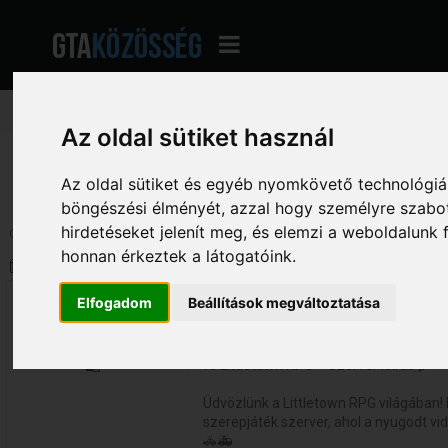
Az oldal sütiket használ
GTA Közösség - A magyar GTA fórum
»
Multi Theft Auto (MTA)
»
MTA: Szerver
Az oldal sütiket és egyéb nyomkövető technológiák
böngészési élményét, azzal hogy személyre szabot
hirdetéseket jelenít meg, és elemzi a weboldalunk
Oldalak: [
1
]
Le
honnan érkeztek a látogatóink.
Szerző
Téma: [HUN]Littletown RPG (Megt
petya
Elfogadom
Beállítások megváltoztatása
[HUN]Littletown RPG
«
Dátum:
2026. május 13. - 20:38:19 »
433
🚜 Littletown RPG – Szerver leírás 🌾
Üdvözlünk a Littletown RPG világában!
szerepjáték szerver, ahol a nyugodt vid
🚓🚑