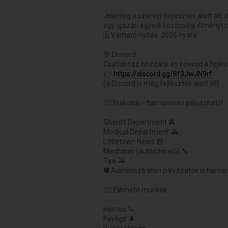
Jelenleg a szerver fejlesztés alatt áll
egy igazán egyedi közösségi élményt n
🗓️ Várható nyitás: 2026 nyara
💬 Discord
Csatlakozz hozzánk és kövesd a fejles
👉
https://discord.gg/8f3JwJN9rf
(a Discord is még fejlesztés alatt áll)
👮‍♂️ Frakciók – hamarosan pályázható!
Sheriff Department 🚔
Medical Department 🚑
Littletown News 📰
Mechanic (autószerelő) 🔧
Taxi 🚕
🛡️ Adminisztrátori pályázatok is ham
👷‍♂️ Elérhető munkák
Hentes 🔪
Favágó 🌲