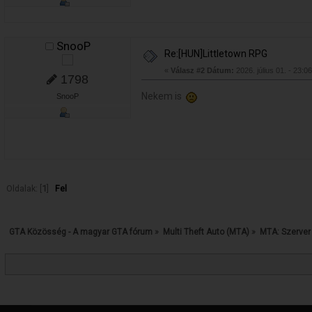
SnooP
Re:[HUN]Littletown RPG
«
Válasz #2 Dátum:
2026. július 01. - 23:0
1798
Nekem is
SnooP
Oldalak: [
1
]
Fel
GTA Közösség - A magyar GTA fórum
»
Multi Theft Auto (MTA)
»
MTA: Szerver