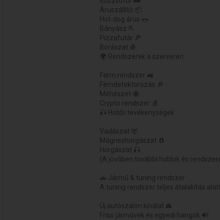
Buszsofőr 🚌
Áruszállító 📦
Hot-dog árus 🌭
Bányász ⛏️
Pizzafutár 🍕
Borászat 🍇
🌍 Rendszerek a szerveren
Farm rendszer 🚜
Fémdetektorozás 🔎
Méhészet 🐝
Crypto rendszer 💰
🎣 Hobbi tevékenységek
Vadászat 🦌
Mágneshorgászat 🧲
Horgászat 🎣
(A jövőben további hobbik és rendszere
🚗 Jármű & tuning rendszer
A tuning rendszer teljes átalakítás alatt 
Új autószalon kínálat 🚘
Friss járművek és egyedi hangok 🔊