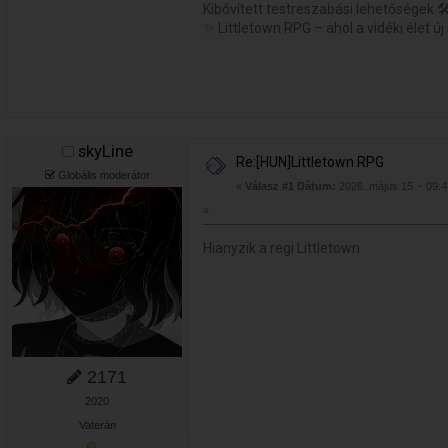
Kibővített testreszabási lehetőségek 🛠
✨ Littletown RPG – ahol a vidéki élet új 
skyLine
Re:[HUN]Littletown RPG
Globális moderátor
«
Válasz #1 Dátum:
2026. május 15. - 09:4
»
Hianyzik a regi Littletown
2171
2020
Vaterán