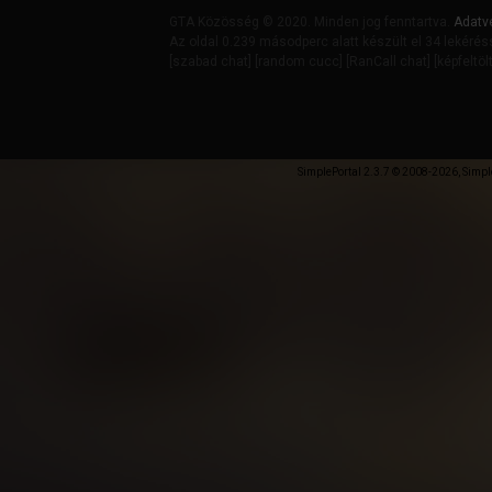
GTA Közösség © 2020. Minden jog fenntartva.
Adatv
Az oldal 0.239 másodperc alatt készült el 34 lekérés
[
szabad chat
] [
random cucc
] [
RanCall chat
] [
képfeltöl
SimplePortal 2.3.7 © 2008-2026, Simpl