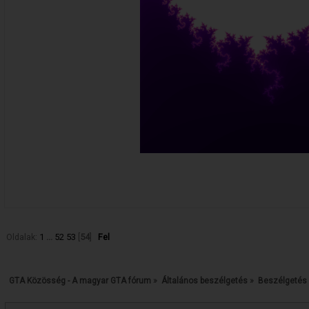
Oldalak:
1
...
52
53
[
54
]
Fel
GTA Közösség - A magyar GTA fórum
»
Általános beszélgetés
»
Beszélgetés