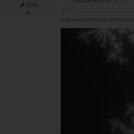
«
Válasz #798 Dátum:
2020. február 27. -
3259
01:17:19 »
Csak sima mandelbrotok, semmi újdon