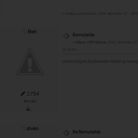
«
Utoljára szerkesztve: 2019. december 27. - 18:3
Ben
Bemutatás
«
Válasz #797 Dátum:
2019. december 22.
11:16:33 »
utolsó képen byalexnek milyen jó kocsi
1754
Ben apó
divkn
Re:Bemutatás