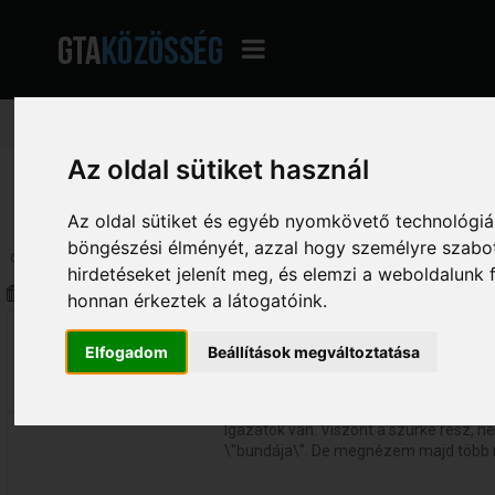
Az oldal sütiket használ
GTA Közösség - A magyar GTA fórum
»
Általános beszélgetés
»
Beszélgetés
Az oldal sütiket és egyéb nyomkövető technológiák
böngészési élményét, azzal hogy személyre szabot
Oldalak:
1
...
52
53
[
54
]
Le
hirdetéseket jelenít meg, és elemzi a weboldalunk
Szerző
Téma: Bemutatás (Megtekintve 
honnan érkeztek a látogatóink.
BlackSy
Bemutatás
Elfogadom
Beállítások megváltoztatása
«
Válasz #795 Dátum:
2018. március 28. -
622
06:03:32 »
Igazatok van. Viszont a szürke rész, 
\"bundája\". De megnézem majd több 