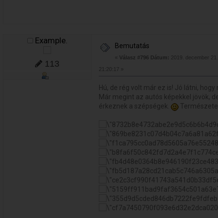
Example.
Bemutatás
«
Válasz #796 Dátum:
2019. december 21.
113
21:20:17 »
Hú, de rég volt már ez is! Jó látni, ho
Már megint az autós képekkel jövök, 
érkeznek a szépségek.
Természetes