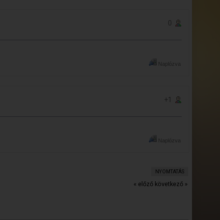
0
Naplózva
+1
Naplózva
NYOMTATÁS
« előző
következő »