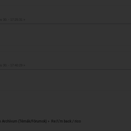
s 30. - 17:25:31 »
s 30. - 17:40:29 »
 Archívum (Témák/Fórumok)
»
Re:I\'m back / rico