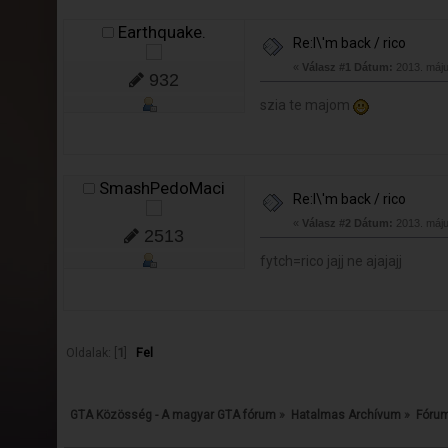
Earthquake.
Re:I\'m back / rico
«
Válasz #1 Dátum:
2013. máju
932
szia te majom
SmashPedoMaci
Re:I\'m back / rico
«
Válasz #2 Dátum:
2013. máju
2513
fytch=rico jajj ne ajajajj
Oldalak: [
1
]
Fel
GTA Közösség - A magyar GTA fórum
»
Hatalmas Archívum
»
Fórum