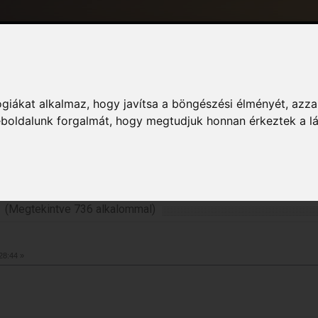
giákat alkalmaz, hogy javítsa a böngészési élményét, azza
Információ
weboldalunk forgalmát, hogy megtudjuk honnan érkeztek a l
 Archívum (Témák/Fórumok)
»
Re:I\'m back / rico
o (Megtekintve 736 alkalommal)
28:44 »