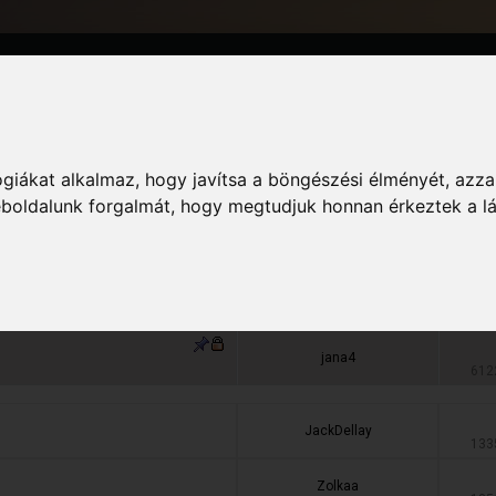
Információ
giákat alkalmaz, hogy javítsa a böngészési élményét, azza
weboldalunk forgalmát, hogy megtudjuk honnan érkeztek a l
Indította
Válasz
ZyZu.
3094
jana4
612
JackDellay
133
Zolkaa