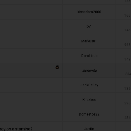
135
kissadam2000
166
Dr1
145
Markus01
968
Dorol_trub
149
alonemta
254
JackDellay
139
Kriszkee
296
Domestos22
454
ogyjon a stamina?
Justin