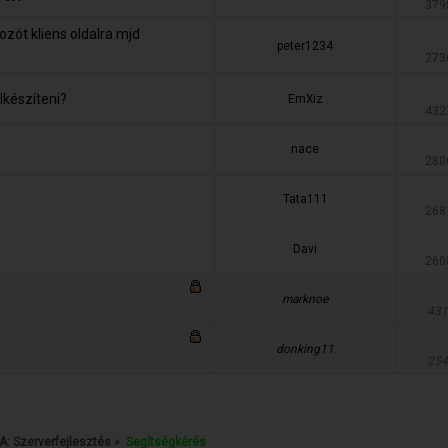
379
ozót kliens oldalra mjd
peter1234
273
készíteni?
EmXiz
432
nace
280
Tata111
268
Davi
260
marknoe
431
donking11
254
: Szerverfejlesztés
»
Segítségkérés