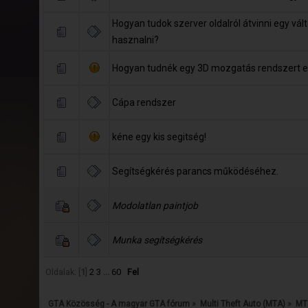
Hogyan tudok szerver oldalról átvinni egy vált
hasznalni?
Hogyan tudnék egy 3D mozgatás rendszert el
Cápa rendszer
kéne egy kis segitség!
Segítségkérés parancs működéséhez.
Modolatlan paintjob
Munka segítségkérés
Oldalak: [
1
]
2
3
...
60
Fel
GTA Közösség - A magyar GTA fórum
»
Multi Theft Auto (MTA)
»
MTA