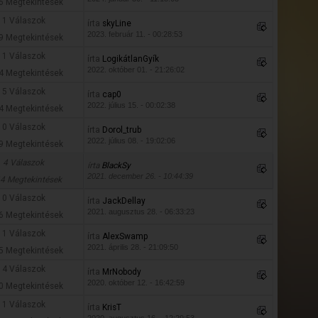
6 Megtekintések
1 Válaszok
írta
skyLine
2023. február 11. - 00:28:53
9 Megtekintések
1 Válaszok
írta
LogikátlanGyík
2022. október 01. - 21:26:02
4 Megtekintések
5 Válaszok
írta
cap0
2022. július 15. - 00:02:38
4 Megtekintések
0 Válaszok
írta
Dorol_trub
2022. július 08. - 19:02:06
9 Megtekintések
4 Válaszok
írta
BlackSy
2021. december 26. - 10:44:39
4 Megtekintések
0 Válaszok
írta
JackDellay
2021. augusztus 28. - 06:33:23
6 Megtekintések
1 Válaszok
írta
AlexSwamp
2021. április 28. - 21:09:50
5 Megtekintések
4 Válaszok
írta
MrNobody
2020. október 12. - 16:42:59
0 Megtekintések
1 Válaszok
írta
KrisT