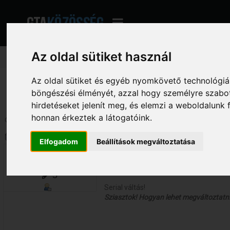
Az oldal sütiket használ
Az oldal sütiket és egyéb nyomkövető technológiák
GTA Közösség - A magyar GTA fórum
»
Általános beszélgetés
»
Beszélgetés
böngészési élményét, azzal hogy személyre szabot
hirdetéseket jelenít meg, és elemzi a weboldalunk
honnan érkeztek a látogatóink.
Oldalak: [
1
]
Le
Szerző
Téma: Serial váltás! (Megtekintv
Elfogadom
Beállítások megváltoztatása
Thompson_Ferenc
Serial váltás!
«
Dátum:
2019. augusztus 31. - 03:24:35 »
5
Serial váltás!
Sziasztok! Hogyan lehet megváltoztatni