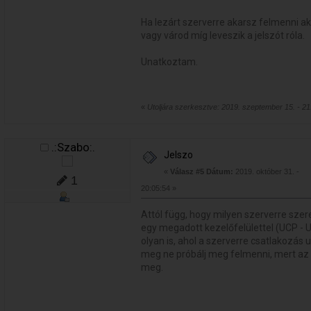
Ha lezárt szerverre akarsz felmenni ak
vagy várod míg leveszik a jelszót róla.
Unatkoztam.
«
Utoljára szerkesztve: 2019. szeptember 15. - 2
.:Szabo:.
Jelszo
«
Válasz #5 Dátum:
2019. október 31. -
1
20:05:54 »
Attól függ, hogy milyen szerverre sze
egy megadott kezelőfelülettel (UCP - 
olyan is, ahol a szerverre csatlakozás u
meg ne próbálj meg felmenni, mert az 
meg.