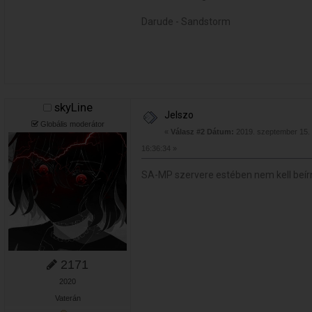
Darude - Sandstorm
skyLine
Jelszo
Globális moderátor
«
Válasz #2 Dátum:
2019. szeptember 15. 
16:36:34 »
SA-MP szervere estében nem kell beírni
2171
2020
Vaterán