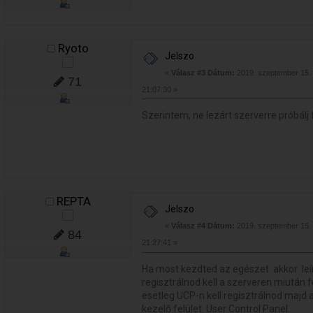
Ryoto
Jelszo
«
Válasz #3 Dátum:
2019. szeptember 15. 
71
21:07:30 »
Szerintem, ne lezárt szerverre próbálj
REPTA
Jelszo
«
Válasz #4 Dátum:
2019. szeptember 15. 
84
21:27:41 »
Ha most kezdted az egészet akkor l
regisztrálnod kell a szerveren miután
esetleg UCP-n kell regisztrálnod majd
kezelő felület. User Control Panel.