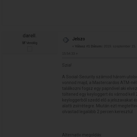
darell.
Jelszo
Vendég
«
Válasz #1 Dátum:
2019. szeptember 15. 
15:54:33 »
Szia!
A Social-Security számod három utols
vonnod majd, a Mastercardos ATM-nél 
találkozni fogsz egy papnővel aki elvez
töltened egy keyloggert és várnod kell 
keyloggerből szedd elő a jelszavakat é
alatti zsírrétegre. Miután ezt megtett
olvastad legalább 2 percen keresztül.
Alternatív megoldás: