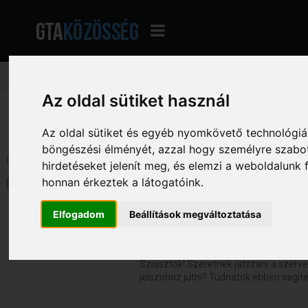
Az oldal sütiket használ
GTA Közösség - A magyar GTA fórum
»
Általános beszélgetés
»
Beszélgetés
Az oldal sütiket és egyéb nyomkövető technológiák
böngészési élményét, azzal hogy személyre szabot
Oldalak: [
1
]
Le
hirdetéseket jelenít meg, és elemzi a weboldalunk
Szerző
Téma: Jelszo (Megtekintve 3149
honnan érkeztek a látogatóink.
Fustos
Jelszo
Elfogadom
Beállítások megváltoztatása
«
Dátum:
2019. szeptember 15. - 15:10:29
1
Jelszo
Sziasztok! Szeretnek jatszani a szer
jelszohoz jutni? Tudnatok ebben segite