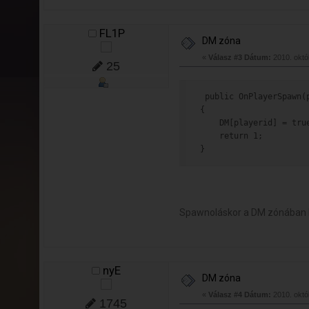
FL1P
DM zóna
«
Válasz #3 Dátum:
2010. októb
25
 public OnPlayerSpawn(
{
    DM[playerid] = tru
    return 1;
}
Spawnoláskor a DM zónában 
nyE
DM zóna
«
Válasz #4 Dátum:
2010. októb
1745