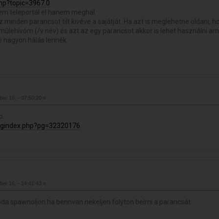
hp?topic=3967.0
nem teleportál el hanem meghal.
nden parancsot tilt kivéve a sajátját. Ha azt is meglehetne oldani, hogy a
mûlehívóm (/v név) és azt az egy parancsot akkor is lehet használni a
ne nagyon hálás lennék.
er 16. - 07:50:20 »
b.
u/gindex.php?pg=32320176
er 16. - 14:41:43 »
da spawnoljon ha bennvan nekeljen folyton beírni a parancsát.