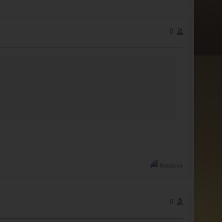
0
Naplózva
0