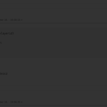
er 16. - 16:00:15 »
playerid)
e;
lessz.
er 16. - 19:56:35 »