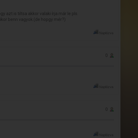
zt is tiltsa akkor valaki írja már le pls.
mikor benn vagyok.(de hopgy mér?)
Naplózva
0
Naplózva
0
Naplózva