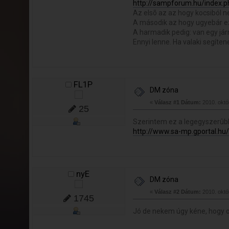
http://sampforum.hu/index.p
Az elsõ az az hogy kocsiból 
A második az hogy ugyebár ez mi
A harmadik pedig: van egy jár
Ennyi lenne. Ha valaki segíte
FL1P
DM zóna
«
Válasz #1 Dátum:
2010. októb
25
Szerintem ez a legegyszerûb
http://www.sa-mp.gportal.h
nyE
DM zóna
«
Válasz #2 Dátum:
2010. októb
1745
Jó de nekem úgy kéne, hogy o