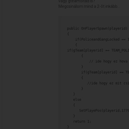
vagy gteamoltad is?
Megcsinálom mind a 2-õt inkább...
public OnPlayerSpawn(playerid)
{
    if(PoliceandGangLocked == 
    {
if(gTeam[playerid] == TEAM_POL
       {
           // ide hogy ez hova
       }
       if(gTeam[playerid] == T
       {
          //ide hogy ez mit cs
       }
   }
   else
   {
      SetPlayePos(playerid,177
   }
   return 1;
}