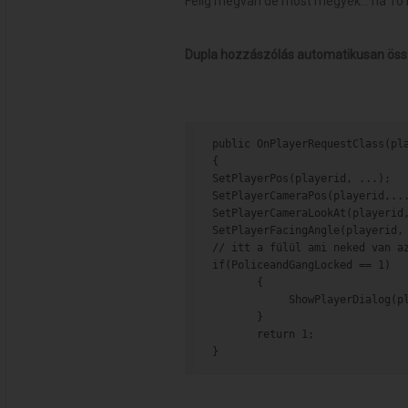
Félig megvan de most megyek... ha 10 ig
Dupla hozzászólás automatikusan össze
public OnPlayerRequestClass(pl
{
SetPlayerPos(playerid, ...);
SetPlayerCameraPos(playerid,..
SetPlayerCameraLookAt(playerid
SetPlayerFacingAngle(playerid,
// itt a fülül ami neked van a
if(PoliceandGangLocked == 1)
       {
            ShowPlayerDialog(p
       }
       return 1;
}