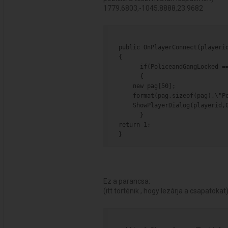
1779.6803,-1045.8888,23.9682
public OnPlayerConnect(playeri
{
      if(PoliceandGangLocked =
      {
    new pag[50];
    format(pag,sizeof(pag),\"P
    ShowPlayerDialog(playerid,
      }
return 1;
}
Ez a parancsa:
(itt történik , hogy lezárja a csapatokat