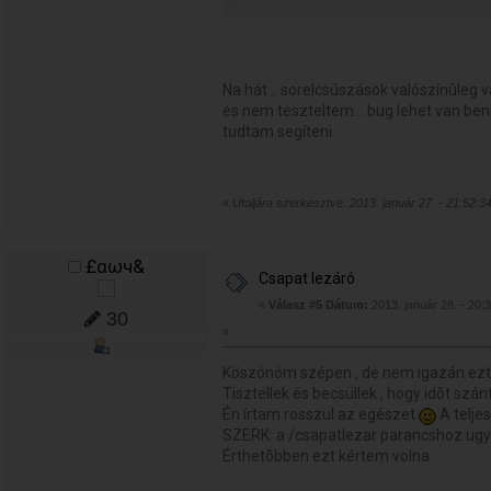
Na hát .. sorelcsúszások valószínûleg 
és nem teszteltem... bug lehet van ben
tudtam segíteni
«
Utoljára szerkesztve: 2013. január 27. - 21:52:3
£αωч&
Csapat lezáró
«
Válasz #5 Dátum:
2013. január 28. - 20:
30
»
Köszönöm szépen , de nem igazán ezt
Tisztellek és becsüllek , hogy idõt szán
Én írtam rosszul az egészet
A telje
SZERK: a /csapatlezar parancshoz ugye
Érthetõbben ezt kértem volna :