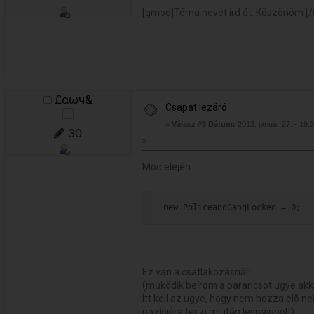
[gmod]Téma nevét írd át. Köszönöm [
£αωч&
Csapat lezáró
«
Válasz #3 Dátum:
2013. január 27. - 19:
30
»
Mód elején:
new PoliceandGangLocked = 0;
Ez van a csatlakozásnál:
(mûködik beírom a parancsot ugye akko
Itt kell az ugye, hogy nem hozza elõ ne
pozícióra teszi miután lespawnolt)