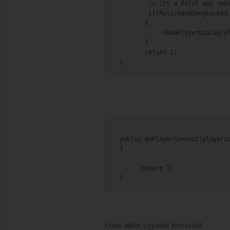
        // itt a fülül ami nek
        if(PoliceandGangLocked
       {
            ShowPlayerDialog(p
       }
       return 1;
}
public OnPlayerConnect(playeri
{
      return 1;
}
Innen akkor ugyebár kivesszük