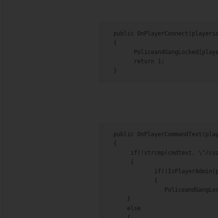
public OnPlayerConnect(playeri
{
      PoliceandGangLocked[play
      return 1;
}
public OnPlayerCommandText(pla
{
     if(!strcmp(cmdtext, \"/cs
     {
            if(!IsPlayerAdmin(
            {
               PoliceandGangLo
    }
    else
    {