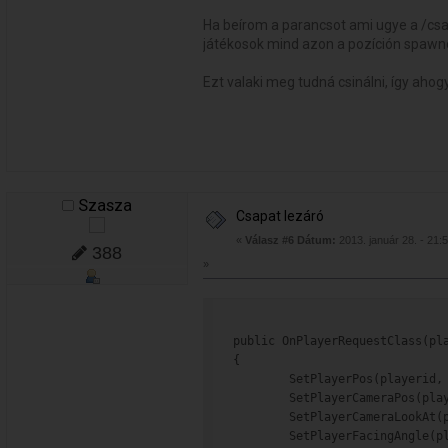
Ha beírom a parancsot ami ugye a /csa
játékosok mind azon a pozíción spaw
Ezt valaki meg tudná csinálni, így ahog
Szasza
Csapat lezáró
«
Válasz #6 Dátum:
2013. január 28. - 21:
388
»
public OnPlayerRequestClass(pl
{
        SetPlayerPos(playerid,
        SetPlayerCameraPos(pla
        SetPlayerCameraLookAt(
        SetPlayerFacingAngle(p