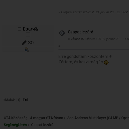
«
Utoljára szerkesztve: 2013. január 28. - 21:56:2
£αωч&
Csapat lezáró
«
Válasz #7 Dátum:
2013. január 29. - 14:
30
»
Erre gondoltam köszöntem +!
Zártam, és köszi még 1x
Oldalak: [
1
]
Fel
GTA Közösség - A magyar GTA fórum
»
San Andreas Multiplayer (SA-MP / Ope
Segítségkérés
»
Csapat lezáró