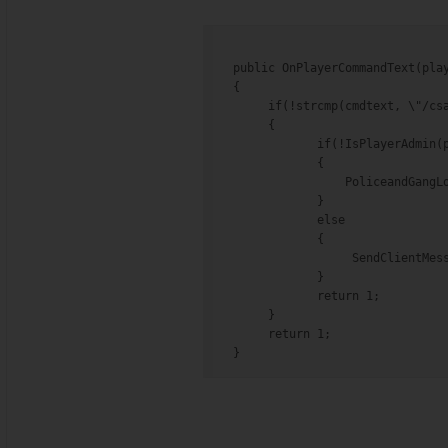
public OnPlayerCommandText(pla
{
     if(!strcmp(cmdtext, \"/cs
     {
            if(!IsPlayerAdmin(
            {
                PoliceandGangL
            }
            else
            {
                 SendClientMes
            }
            return 1;
     }
     return 1;
}