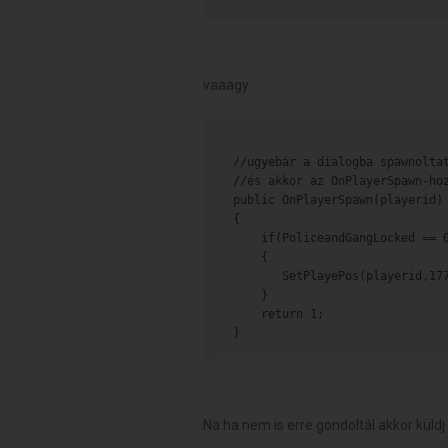
vaaagy
//ugyebár a dialogba spawnolta
//és akkor az OnPlayerSpawn-ho
public OnPlayerSpawn(playerid)
{
    if(PoliceandGangLocked == 
    {
       SetPlayePos(playerid,17
    }
    return 1;
}
Na ha nem is erre gondoltál akkor kül