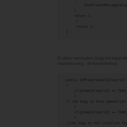
         SendClientMessage(pla
    }
    return 1;
     }
     return 1;
}
És akkor nemtudom, hogy mit használs
oldottam meg ... de kicseérlheted..
public OnPlayerSpawn(playerid)
{
    if(gTeam[playerid] == TEAM
    {
// ide hogy ez hova spawnoljon
    }
    if(gTeam[playerid] == TEAM
    {
//ide hogy ez mit csináljon fe