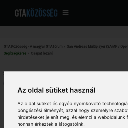
GTA Közösség - A magyar GTA fórum
»
San Andreas Multiplayer (SA-MP / Ope
Segítségkérés
»
Csapat lezáró
Oldalak: [
1
]
Le
Szerző
Téma: Csapat lezáró (Megtekint
Az oldal sütiket használ
£αωч&
Csapat lezáró
«
Dátum:
2013. január 27. - 19:12:53 »
Az oldal sütiket és egyéb nyomkövető technológiák
30
böngészési élményét, azzal hogy személyre szabot
Valaki legyen szíves segítsen.
csináltam egy csataplezáros parancsot
hirdetéseket jelenít meg, és elemzi a weboldalunk
ha lezárom connectnél se jelenik meg a
honnan érkeztek a látogatóink.
nekem az kellene hogy ha beírtam a par