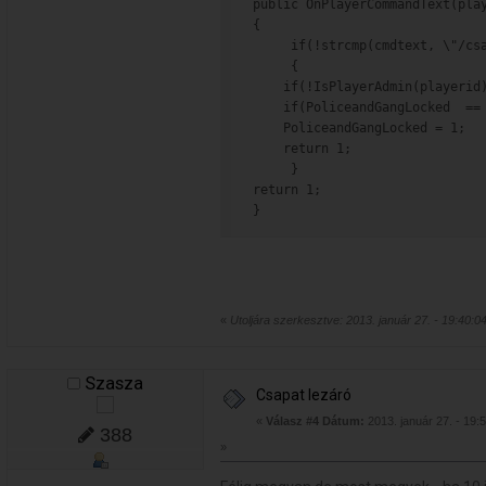
public OnPlayerCommandText(pla
{
     if(!strcmp(cmdtext, \"/cs
     {
    if(!IsPlayerAdmin(playerid
    if(PoliceandGangLocked  ==
    PoliceandGangLocked = 1;
    return 1;
     }
return 1;
}
«
Utoljára szerkesztve: 2013. január 27. - 19:40:0
Szasza
Csapat lezáró
«
Válasz #4 Dátum:
2013. január 27. - 19:
388
»