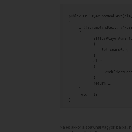
public OnPlayerCommandText(pla
{
     if(!strcmp(cmdtext, \"/cs
     {
            if(!IsPlayerAdmin(
            {
                PoliceandGangL
            }
            else
            {
                 SendClientMes
            }
            return 1;
     }
     return 1;
}
Na és akkor a spawnál vagyok bajba , 