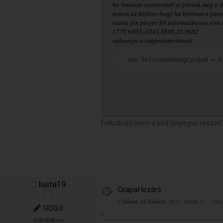
ha lezárom connectnél se jelenik meg a 
nekem az kellene hogy ha beírtam a paran
utána jön player fel autómatikusan erre 
1779.6803,-1045.8888,23.9682
változója a csapatlezárásnak:
new PoliceandGangLocked = 0
Feltudnád tenni a kód lényeges részeit
lusta19
Csapat lezáró
«
Válasz #2 Dátum:
2013. január 27. - 19:
9084
»
£u$taÐi$znó