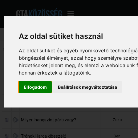
Az oldal sütiket használ
Oldalak:
1
2
[
3
]
4
5
...
117
Le
Az oldal sütiket és egyéb nyomkövető technológiák
böngészési élményét, azzal hogy személyre szabot
Téma
Indította
V
hirdetéseket jelenít meg, és elemzi a weboldalunk
honnan érkeztek a látogatóink.
Mi a véleményed az előtted
hozzászólóról?
almightymartin
Elfogadom
Beállítások megváltoztatása
«
1
2
3
...
9
»
Érettségi / Mi lesz tovább?
almightymartin
«
1
2
3
...
8
»
Milyen hangszínt párti vagy?
Zozo
Trónok Harca kibeszélő
Ben