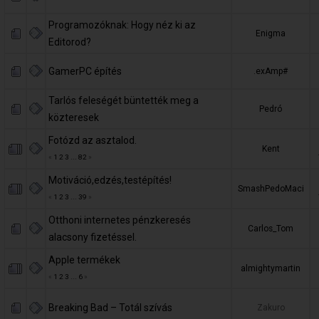
Programozóknak: Hogy néz ki az
Enigma
Editorod?
GamerPC építés
.exAmp#
Tarlós feleségét büntették meg a
Pedró
közteresek
Fotózd az asztalod.
Kent
«
1
2
3
...
82
»
Motiváció,edzés,testépítés!
SmashPedoMaci
«
1
2
3
...
39
»
Otthoni internetes pénzkeresés
Carlos_Tom
alacsony fizetéssel.
Apple termékek
almightymartin
«
1
2
3
...
6
»
Breaking Bad – Totál szívás
Zakuro