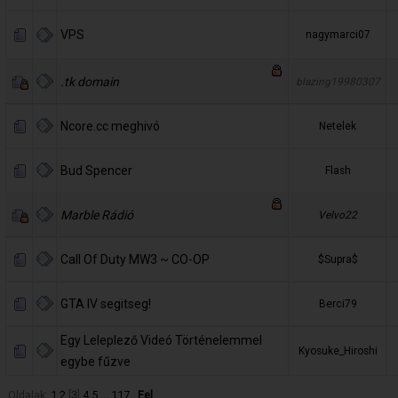
VPS
nagymarci07
.tk domain
blazing19980307
Ncore.cc meghivó
Netelek
Bud Spencer
Flash
Marble Rádió
Velvo22
Call Of Duty MW3 ~ CO-OP
$Supra$
GTA IV segitseg!
Berci79
Egy Leleplező Videó Történelemmel
Kyosuke_Hiroshi
egybe fűzve
Oldalak:
1
2
[
3
]
4
5
...
117
Fel