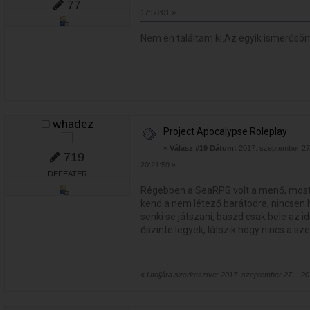
77
17:58:01 »
Nem én találtam ki.Az egyik ismerősö
whadez
Project Apocalypse Roleplay
«
Válasz #19 Dátum:
2017. szeptember 27.
719
20:21:59 »
DEFEATER
Régebben a SeaRPG volt a menő, most m
kend a nem létező barátodra, nincsen
senki se játszani, baszd csak bele az 
őszinte legyek, látszik hogy nincs a s
«
Utoljára szerkesztve: 2017. szeptember 27. - 