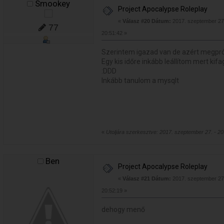
Smookey
Project Apocalypse Roleplay
«
Válasz #20 Dátum:
2017. szeptember 27.
77
20:51:42 »
Szerintem igazad van de azért megpr
Egy kis időre inkább leállítom mert ki
:DDD
Inkább tanulom a mysqlt
«
Utoljára szerkesztve: 2017. szeptember 27. - 2
Ben
Project Apocalypse Roleplay
«
Válasz #21 Dátum:
2017. szeptember 27.
20:52:19 »
dehogy menő