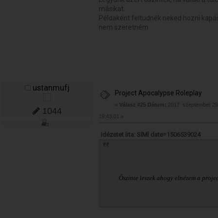
másikat.
Példaként feltudnék neked hozni kapásb
nem szeretném.
ustanmufj
Project Apocalypse Roleplay
«
Válasz #25 Dátum:
2017. szeptember 29.
1044
19:43:01 »
Idézetet írta: SlMl date=1506539024
Őszinte leszek ahogy elnézem a project