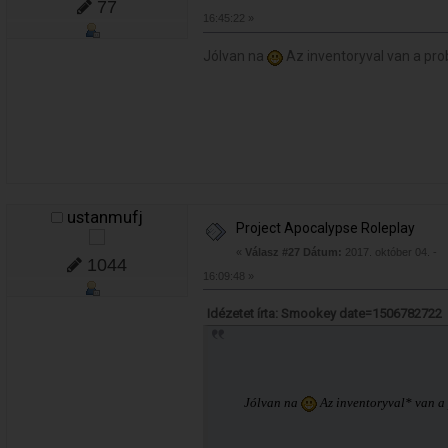
77
16:45:22 »
Jólvan na
Az inventoryval van a pr
ustanmufj
Project Apocalypse Roleplay
«
Válasz #27 Dátum:
2017. október 04. -
1044
16:09:48 »
Idézetet írta: Smookey date=1506782722
Jólvan na
Az inventoryval* van a