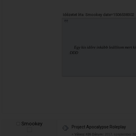
Idézetet írta: Smookey date=1506538302
Egy kis időre inkább leállítom mert kif
:DDD
Smookey
Project Apocalypse Roleplay
«
Válasz #26 Dátum:
2017. szeptember 30.