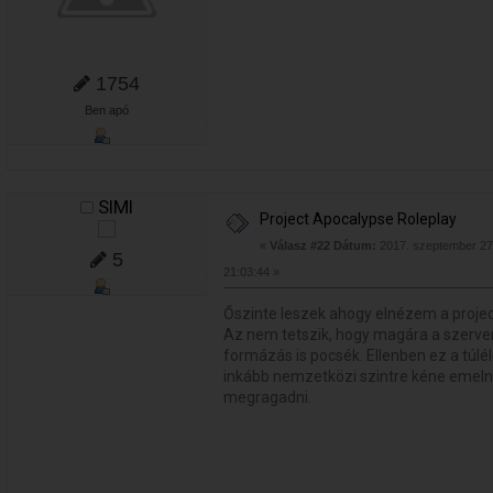
1754
Ben apó
SlMl
Project Apocalypse Roleplay
«
Válasz #22 Dátum:
2017. szeptember 27.
5
21:03:44 »
Őszinte leszek ahogy elnézem a projec
Az nem tetszik, hogy magára a szerver
formázás is pocsék. Ellenben ez a túlé
inkább nemzetközi szintre kéne emel
megragadni.