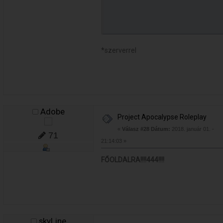
*szerverrel
Adobe
Project Apocalypse Roleplay
«
Válasz #28 Dátum:
2018. január 01. -
71
21:14:03 »
FŐOLDALRA!!!!444!!!!
skyLine