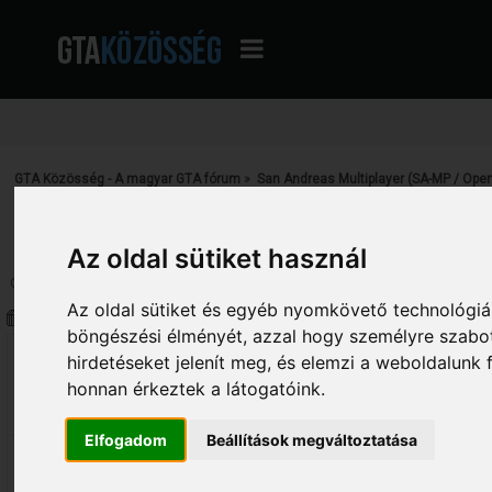
GTA Közösség - A magyar GTA fórum
»
San Andreas Multiplayer (SA-MP / Ope
Archívum
»
Project Apocalypse Roleplay
Az oldal sütiket használ
Oldalak:
1
[
2
]
Le
Az oldal sütiket és egyéb nyomkövető technológiák
Szerző
Téma: Project Apocalypse Rolep
böngészési élményét, azzal hogy személyre szabot
Smookey
Project Apocalypse Roleplay
hirdetéseket jelenít meg, és elemzi a weboldalunk
honnan érkeztek a látogatóink.
«
Válasz #15 Dátum:
2017. szeptember 26.
77
18:13:38 »
Elfogadom
Beállítások megváltoztatása
Házrendszert kivettem.Komolyan hüly