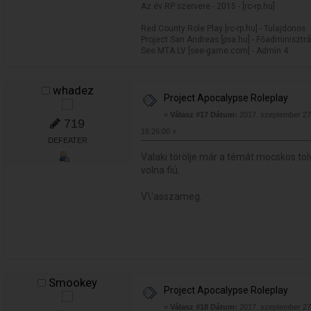
Az év RP szervere - 2015 - [rc-rp.hu]
Red County Role Play [rc-rp.hu] - Tulajdonos
Project San Andreas [psa.hu] - Főadminisztrá
See MTA LV [see-game.com] - Admin 4
whadez
Project Apocalypse Roleplay
«
Válasz #17 Dátum:
2017. szeptember 27.
719
16:26:00 »
DEFEATER
Valaki törölje már a témát mocskos tolv
volna fiú.
V\'asszameg.
Smookey
Project Apocalypse Roleplay
«
Válasz #18 Dátum:
2017. szeptember 27.