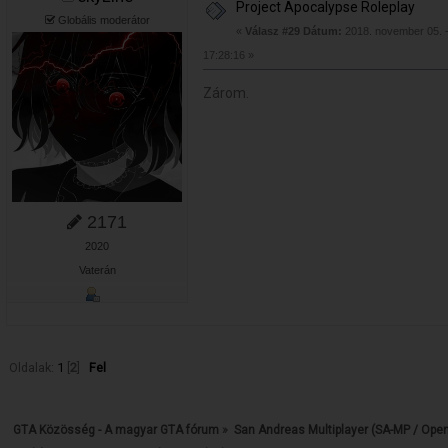
Project Apocalypse Roleplay
Globális moderátor
«
Válasz #29 Dátum:
2018. november 05. 
17:28:16 »
Zárom.
2171
2020
Vaterán
Oldalak:
1
[
2
]
Fel
GTA Közösség - A magyar GTA fórum
»
San Andreas Multiplayer (SA-MP / Ope