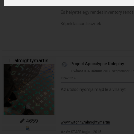
Aztán kivettem azt az \"inventory\" re
És helyette egy rendes inventory rend
Képek lassan lesznek
almightymartin
Project Apocalypse Roleplay
«
Válasz #16 Dátum:
2017. szeptember 27.
11:42:32 »
Az utolsó nyomja majd le a villanyt.
4659
www.twitch.tv/almightymartin
Az év STAFF tagja - 2015