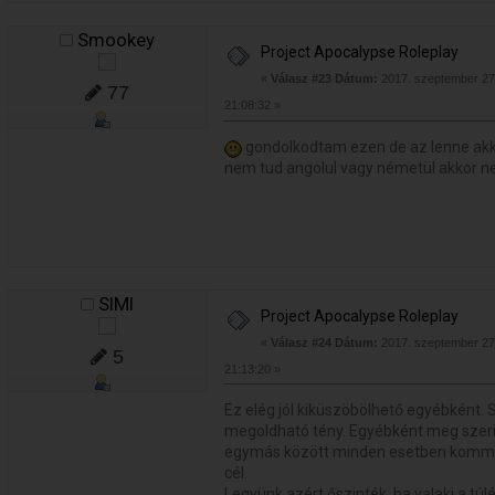
Smookey
Project Apocalypse Roleplay
«
Válasz #23 Dátum:
2017. szeptember 27.
77
21:08:32 »
gondolkodtam ezen de az lenne akkor
nem tud angolul vagy németül akkor 
SlMl
Project Apocalypse Roleplay
«
Válasz #24 Dátum:
2017. szeptember 27.
5
21:13:20 »
Ez elég jól kiküszöbölhető egyébként. 
megoldható tény. Egyébként meg szeri
egymás között minden esetben kommuni
cél.
Legyünk azért őszinték, ha valaki a túlé